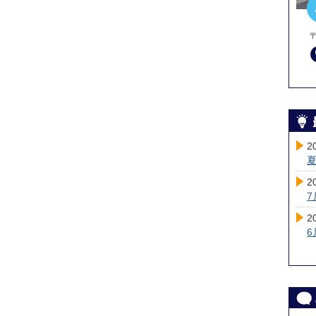
〒
2
2
2