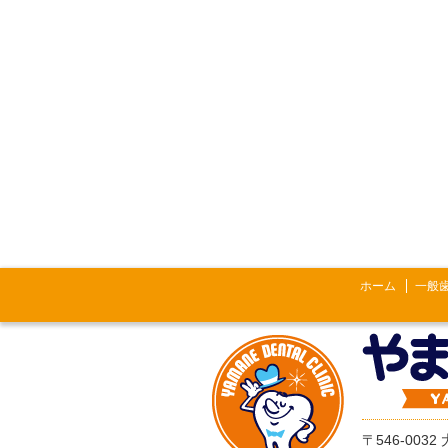
ホーム
一般
〒546-003