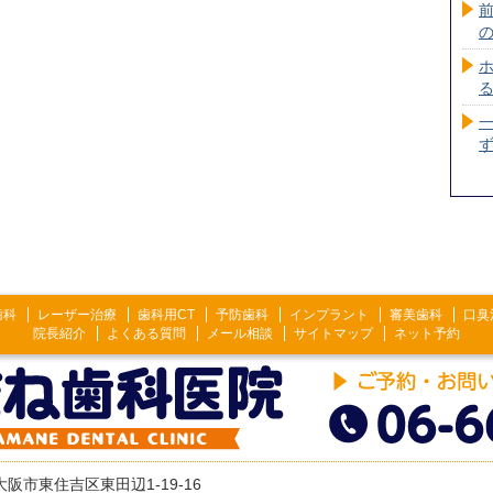
歯科
レーザー治療
歯科用CT
予防歯科
インプラント
審美歯科
口臭
院長紹介
よくある質問
メール相談
サイトマップ
ネット予約
2 大阪市東住吉区東田辺1-19-16