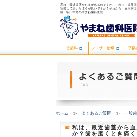
私は、最近歯茎から血が出るのですが、これって歯周病
我慢して磨いたほうが良いですか？それから、歯周病は歯
区・駒川中野のやまね歯科医院
一般歯科
レーザー治療
予防
ホーム
≫
よくあるご質問
≫
一般歯
私は、最近歯茎から血
か？歯を磨くとき痛く