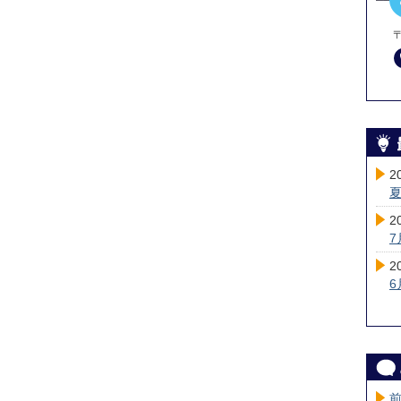
〒
2
2
2