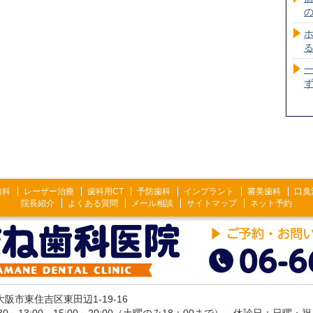
歯科
レーザー治療
歯科用CT
予防歯科
インプラント
審美歯科
口臭
院長紹介
よくある質問
メール相談
サイトマップ
ネット予約
2 大阪市東住吉区東田辺1-19-16
30～13:00、15:00～20:00（土曜のみ18：00まで） 休診日：日曜・