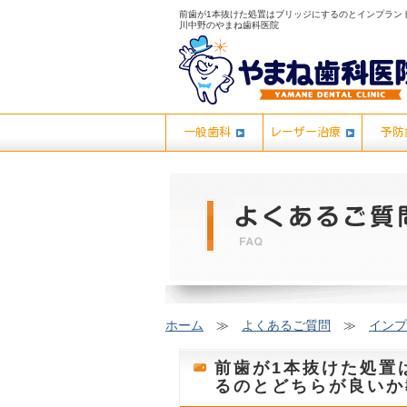
前歯が1本抜けた処置はブリッジにするのとインプラント
川中野のやまね歯科医院
一般歯科
レーザー治療
予防
ホーム
≫
よくあるご質問
≫
インプ
前歯が1本抜けた処置
るのとどちらが良いか